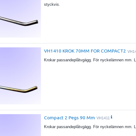
styckvis.
VH1410 KROK 70MM FOR COMPACT2
VH1
Krokar passandeplåtvgägg. För nyckelämnen mm. Le
Compact 2 Pegs 90 Mm
VH1411
Krokar passandeplåtvgägg. För nyckelämnen mm. Le