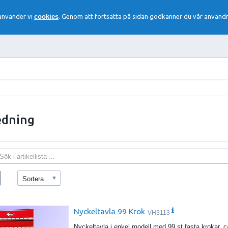
 använder vi
cookies
. Genom att fortsätta på sidan godkänner du vår användn
edning
Sortera
Nyckeltavla 99 Krok
VH3113
Nyckeltavla i enkel modell med 99 st fasta krokar, 