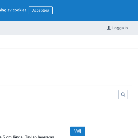
ing av cookies.
Acceptera
Logga in
Välj
ca 5 cm långa. Tavlan levereras