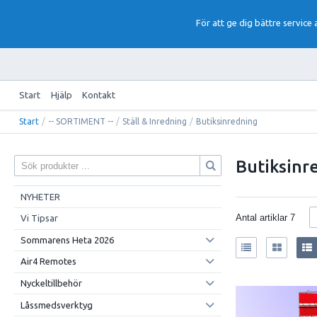
För att ge dig bättre service
Start
Hjälp
Kontakt
Start
/
-- SORTIMENT --
/
Ställ & Inredning
/
Butiksinredning
Butiksinr
NYHETER
Antal artiklar
7
Vi Tipsar
Sommarens Heta 2026
Air4 Remotes
Nyckeltillbehör
Låssmedsverktyg