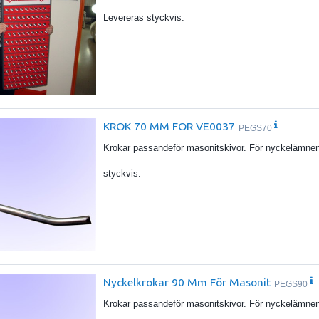
Levereras styckvis.
KROK 70 MM FOR VE0037
PEGS70
Krokar passandeför masonitskivor. För nyckelämne
styckvis.
Nyckelkrokar 90 Mm För Masonit
PEGS90
Krokar passandeför masonitskivor. För nyckelämne