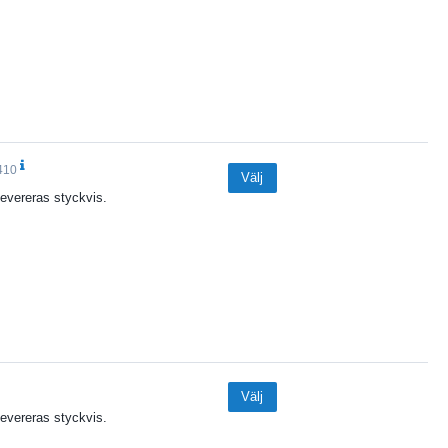
410
Välj
vereras styckvis.
Välj
vereras styckvis.