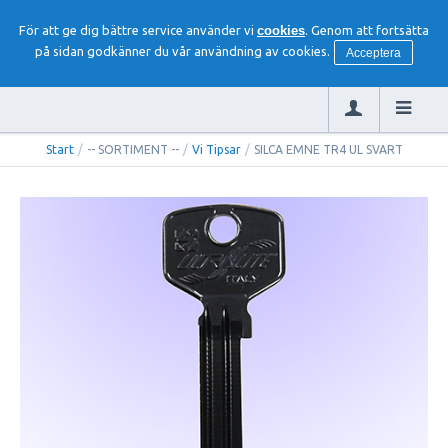
För att ge dig bättre service använder vi
cookies
. Genom att fortsätta
på sidan godkänner du vår användning av cookies.
Acceptera
Start
/
-- SORTIMENT --
/
Vi Tipsar
/
SILCA EMNE TR4 UL SVART