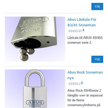
Välj
Abus Låskula För
83/45 Snowman
83/45S,97
Låskula till ABUS 83/45S
snowman serie 2.
Välj
Abus Rock Snowman
nya
83/45S-2
Abus Rock 83/45serie 2
hänglås som är anpassat
för de flesta
snowmancylindrarna på