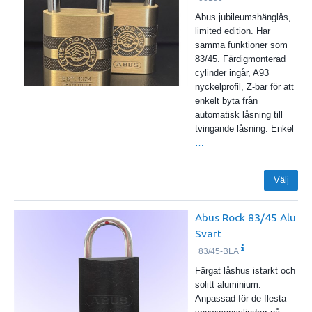
Abus jubileumshänglås,
limited edition. Har
samma funktioner som
83/45. Färdigmonterad
cylinder ingår, A93
nyckelprofil, Z-bar för att
enkelt byta från
automatisk låsning till
tvingande låsning. Enkel
…
Välj
Abus Rock 83/45 Alu
Svart
83/45-BLA
Färgat låshus istarkt och
solitt aluminium.
Anpassad för de flesta