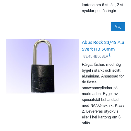
kartong om 6 st lås, 2 st
nycklar per lås ingår.
Välj
Abus Rock 83/45 Alu
Svart HB 50mm
83/45HB50BLA
Färgat låshus med hög
bygel i starkt och solitt
aluminium. Anpassad för
de flesta
snowmancylindrar på
marknaden. Bygel av
specialstål behandlad
med NANO-teknik, Klass
2. Levereras styckvis
eller i hel kartong om 6
stlås.