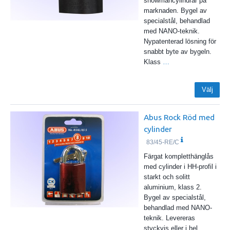
snowmancylindrar på
marknaden. Bygel av
specialstål, behandlad
med NANO-teknik.
Nypatenterad lösning för
snabbt byte av bygeln.
Klass
…
Välj
Abus Rock Röd med
cylinder
83/45-RE/C
Färgat kompletthänglås
med cylinder i HH-profil i
starkt och solitt
aluminium, klass 2.
Bygel av specialstål,
behandlad med NANO-
teknik. Levereras
styckvis eller i hel