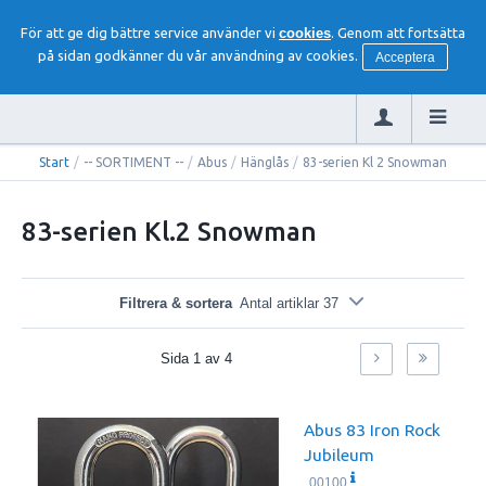
För att ge dig bättre service använder vi
cookies
. Genom att fortsätta
på sidan godkänner du vår användning av cookies.
Acceptera
Start
/
-- SORTIMENT --
/
Abus
/
Hänglås
/
83-serien Kl 2 Snowman
83-serien Kl.2 Snowman
Filtrera & sortera
Antal artiklar 37
Sida
1
av
4
Abus 83 Iron Rock
Jubileum
00100