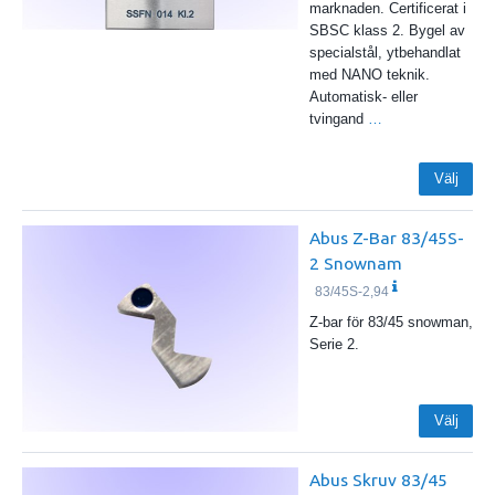
marknaden. Certificerat i
SBSC klass 2. Bygel av
specialstål, ytbehandlat
med NANO teknik.
Automatisk- eller
tvingand
…
Välj
Abus Z-Bar 83/45S-
2 Snownam
83/45S-2,94
Z-bar för 83/45 snowman,
Serie 2.
Välj
Abus Skruv 83/45