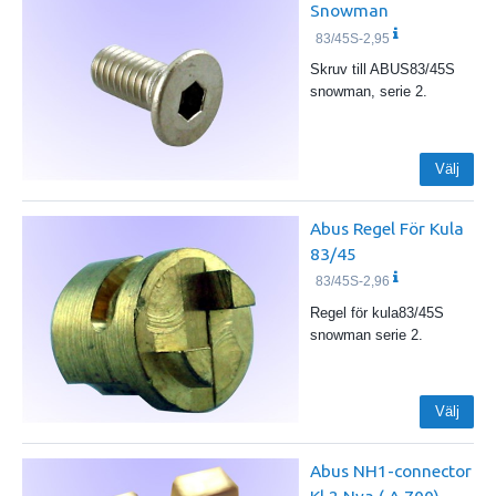
Snowman
83/45S-2,95
Skruv till ABUS83/45S
snowman, serie 2.
Välj
Abus Regel För Kula
83/45
83/45S-2,96
Regel för kula83/45S
snowman serie 2.
Välj
Abus NH1-connector
Kl 2 Nya ( A 700)