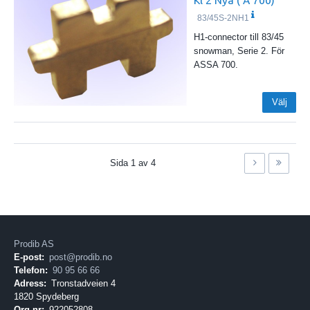
83/45S-2NH1
H1-connector till 83/45
snowman, Serie 2. För
ASSA 700.
Välj
Sida
1
av
4
Prodib AS
E-post:
post@prodib.no
Telefon:
90 95 66 66
Adress:
Tronstadveien 4
1820 Spydeberg
Org.nr:
922052808