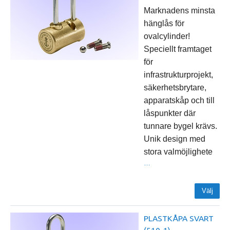
Marknadens minsta
hänglås för
ovalcylinder!
Speciellt framtaget
för
infrastrukturprojekt,
säkerhetsbrytare,
apparatskåp och till
låspunkter där
tunnare bygel krävs.
Unik design med
stora valmöjlighete
…
Välj
PLASTKÅPA SVART
(510-1)