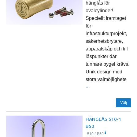
hänglås för
ovalcylinder!
Speciellt framtaget
för
infrastrukturprojekt,
säkerhetsbrytare,
apparatskåp och till
låspunkter där
tunnare bygel krävs.
Unik design med
stora valmöjlighete
…
Välj
HÄNGLÅS 510-1
B50
510-1B50