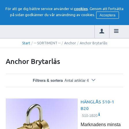
För att ge dig bättre service använder vi
cookies
. Genom att fortsätta
på sidan godkänner du vår användning av cookies.
Acceptera
Start
/
-- SORTIMENT --
/
Anchor
/
Anchor Brytarlås
Anchor Brytarlås
Filtrera & sortera
Antal artiklar 4
HÄNGLÅS 510-1
B20
510-1B20
Marknadens minsta