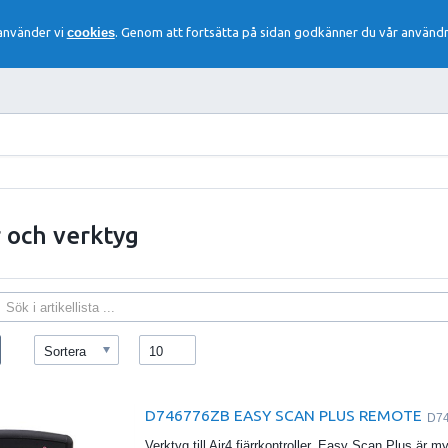
 använder vi
cookies
. Genom att fortsätta på sidan godkänner du vår användn
r och verktyg
Sortera
10
D746776ZB EASY SCAN PLUS REMOTE
D7
Verktyg till Air4 fjärrkontroller. Easy Scan Plus är 