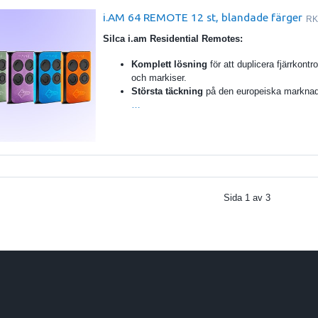
i.AM 64 REMOTE 12 st, blandade färger
RK
Silca i.am Residential Remotes:
Komplett lösning
för att duplicera fjärrkontrol
och markiser.
Största täckning
på den europeiska markna
…
Sida
1
av
3