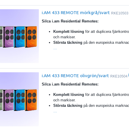
i.AM 433 REMOTE mörkgrå/svart
RKE10503
Silca i.am Residential Remotes:
Komplett lösning
för att duplicera fjärrkontrol
och markiser.
Största täckning
på den europeiska markna
…
i.AM 433 REMOTE olivgrön/svart
RKE10504
Silca i.am Residential Remotes:
Komplett lösning
för att duplicera fjärrkontrol
och markiser.
Största täckning
på den europeiska markna
…