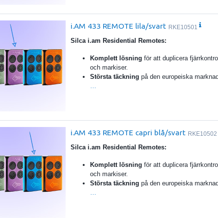
i.AM 433 REMOTE lila/svart
RKE10501
Silca i.am Residential Remotes:
Komplett lösning
för att duplicera fjärrkontrol
och markiser.
Största täckning
på den europeiska markna
…
i.AM 433 REMOTE capri blå/svart
RKE10502
Silca i.am Residential Remotes:
Komplett lösning
för att duplicera fjärrkontrol
och markiser.
Största täckning
på den europeiska markna
…