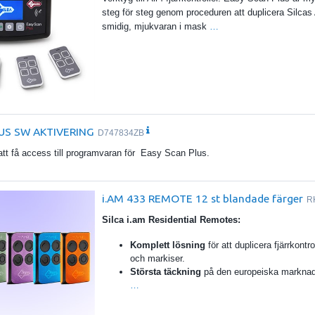
steg för steg genom proceduren att duplicera Silcas A
smidig, mjukvaran i mask
…
US SW AKTIVERING
D747834ZB
 att få access till programvaran för Easy Scan Plus.
i.AM 433 REMOTE 12 st blandade färger
R
Silca i.am Residential Remotes:
Komplett lösning
för att duplicera fjärrkontrol
och markiser.
Största täckning
på den europeiska markna
…