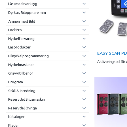
Låssmedsverktyg
Dyrkar, Bilöppnare mm
Ämnen med Bild
LockPro
Nyckelförvaring
Låsprodukter
EASY SCAN PL
Bilnyckelprogrammering
Aktiveringkod för
Nyckelmaskiner
Gravyrtillbehör
Program
Ställ & Inredning
Reservdel Silcamaskin
Reservdel Övriga
Kataloger
Kläder