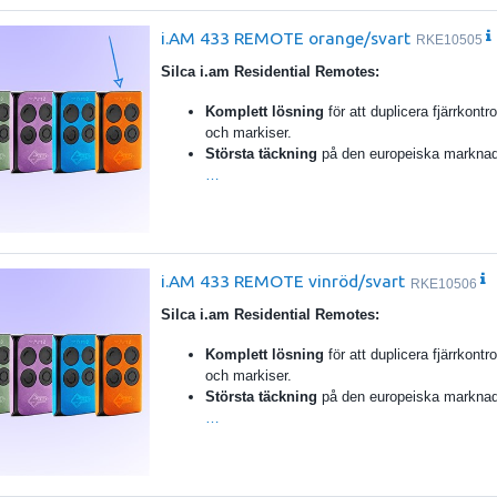
i.AM 433 REMOTE orange/svart
RKE10505
Silca i.am Residential Remotes:
Komplett lösning
för att duplicera fjärrkontrol
och markiser.
Största täckning
på den europeiska markna
…
i.AM 433 REMOTE vinröd/svart
RKE10506
Silca i.am Residential Remotes:
Komplett lösning
för att duplicera fjärrkontrol
och markiser.
Största täckning
på den europeiska markna
…