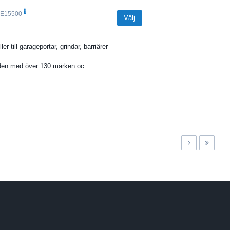
E15500
Välj
ler till garageportar, grindar, barriärer
den med över 130 märken oc