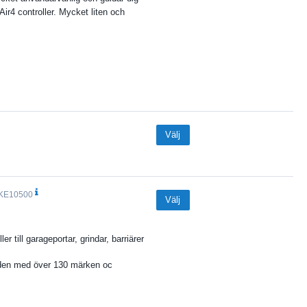
ir4 controller. Mycket liten och
Välj
KE10500
Välj
ler till garageportar, grindar, barriärer
den med över 130 märken oc