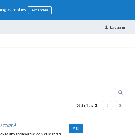
ing av cookies.
Acceptera
Logga in
Sida
1
av
3
46776ZB
Välj
mycket användarvänlig och guidar dig