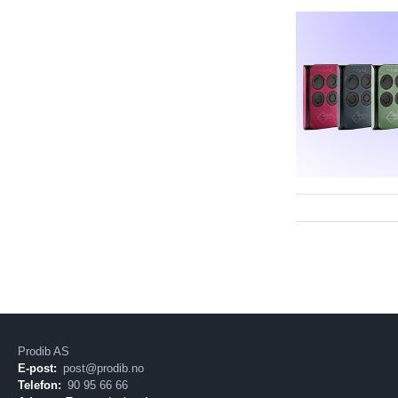
Prodib AS
E-post:
post@prodib.no
Telefon:
90 95 66 66