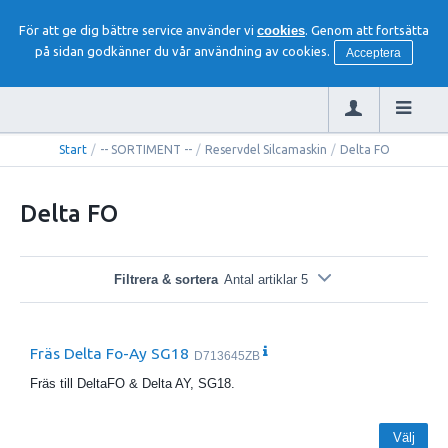
För att ge dig bättre service använder vi
cookies
. Genom att fortsätta
på sidan godkänner du vår användning av cookies.
Acceptera
Start
/
-- SORTIMENT --
/
Reservdel Silcamaskin
/
Delta FO
Delta FO
Filtrera & sortera
Antal artiklar 5
Fräs Delta Fo-Ay SG18
D713645ZB
Fräs till DeltaFO & Delta AY, SG18.
Välj