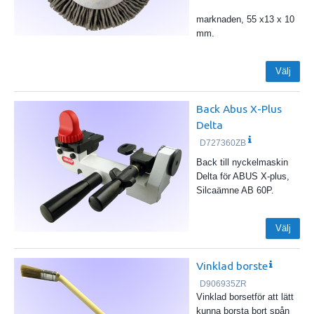
marknaden, 55 x13 x 10
mm.
Välj
Back Abus X-Plus
Delta
D727360ZB
Back till nyckelmaskin
Delta för ABUS X-plus,
Silcaämne AB 60P.
Välj
Vinklad borste
D906935ZR
Vinklad borsetför att lätt
kunna borsta bort spån