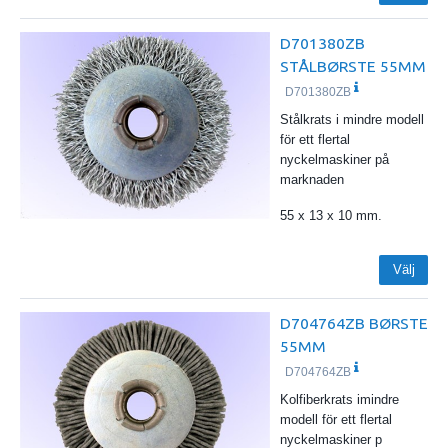
D701380ZB
STÅLBØRSTE 55MM
D701380ZB
Stålkrats i mindre modell
för ett flertal
nyckelmaskiner på
marknaden
55 x 13 x 10 mm.
Välj
D704764ZB BØRSTE
55MM
D704764ZB
Kolfiberkrats imindre
modell för ett flertal
nyckelmaskiner p