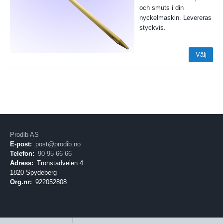
och smuts i din
nyckelmaskin. Levereras
styckvis.
Välj
Prodib AS
E-post:
post@prodib.no
Telefon:
90 95 66 66
Adress:
Tronstadveien 4
1820 Spydeberg
Org.nr:
922052808