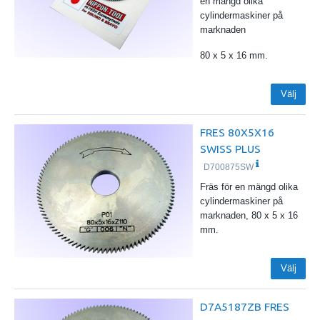
en mängd olika
cylindermaskiner på
marknaden
80 x 5 x 16 mm.
Välj
FRES 80X5X16
SWISS PLUS
D700875SW
Fräs för en mängd olika
cylindermaskiner på
marknaden, 80 x 5 x 16
mm.
Välj
D7A5187ZB FRES