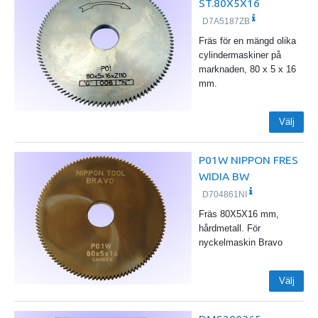
ST.80X5X16
D7A5187ZB
Fräs för en mängd olika
cylindermaskiner på
marknaden, 80 x 5 x 16
mm.
Välj
P01W NIPPON FRES
WIDIA BW
D704861NI
Fräs 80X5X16 mm,
hårdmetall. För
nyckelmaskin Bravo
Välj