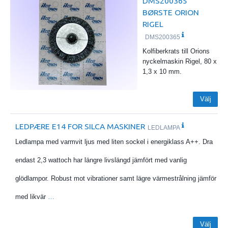
DMS200365
BØRSTE ORION
RIGEL
DMS200365
Kolfiberkrats till Orions
nyckelmaskin Rigel, 80 x
1,3 x 10 mm.
Välj
LEDPÆRE E14 FOR SILCA MASKINER
LEDLAMPA
Ledlampa med varmvit ljus med liten sockel i energiklass A++. Dra
endast 2,3 wattoch har längre livslängd jämfört med vanlig
glödlampor. Robust mot vibrationer samt lägre värmestrålning jämför
med likvär
…
Välj