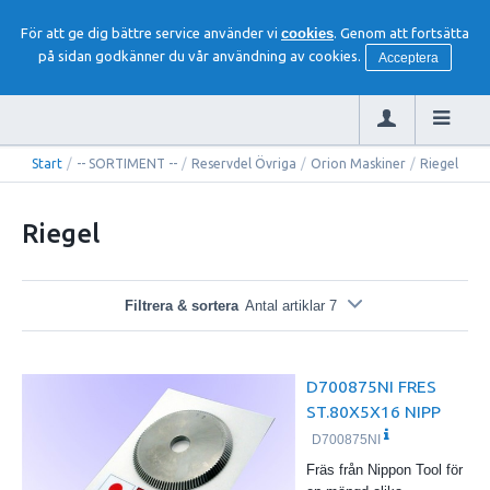
För att ge dig bättre service använder vi
cookies
. Genom att fortsätta
på sidan godkänner du vår användning av cookies.
Acceptera
Start
/
-- SORTIMENT --
/
Reservdel Övriga
/
Orion Maskiner
/
Riegel
Riegel
Filtrera & sortera
Antal artiklar 7
D700875NI FRES
ST.80X5X16 NIPP
D700875NI
Fräs från Nippon Tool för