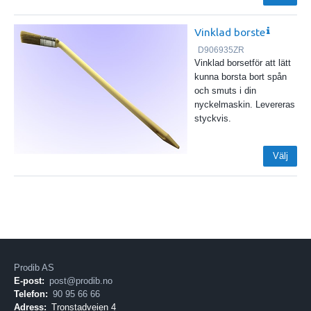
Vinklad borste
D906935ZR
Vinklad borsetför att lätt
kunna borsta bort spån
och smuts i din
nyckelmaskin. Levereras
styckvis.
Välj
Prodib AS
E-post:
post@prodib.no
Telefon:
90 95 66 66
Adress:
Tronstadveien 4