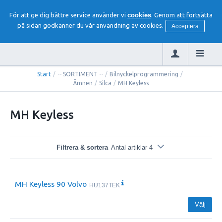
För att ge dig bättre service använder vi
cookies
. Genom att fortsätta
på sidan godkänner du vår användning av cookies.
Acceptera
Start
/
-- SORTIMENT --
/
Bilnyckelprogrammering
/
Ämnen
/
Silca
/
MH Keyless
MH Keyless
Filtrera & sortera
Antal artiklar 4
MH Keyless 90 Volvo
HU137TEK
Välj