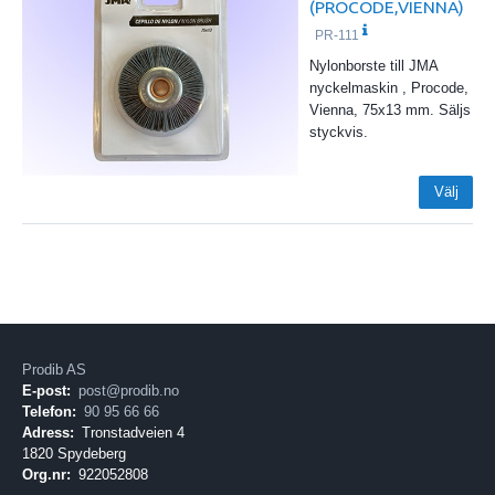
(PROCODE,VIENNA)
PR-111
Nylonborste till JMA
nyckelmaskin , Procode,
Vienna, 75x13 mm. Säljs
styckvis.
Välj
Prodib AS
E-post:
post@prodib.no
Telefon:
90 95 66 66
Adress:
Tronstadveien 4
1820 Spydeberg
Org.nr:
922052808