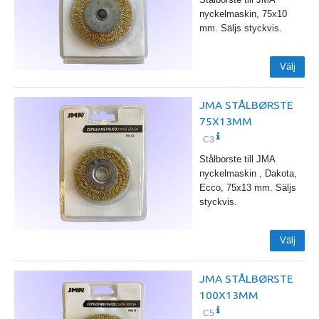
nyckelmaskin, 75x10
mm. Säljs styckvis.
Välj
JMA STÅLBØRSTE
75X13MM
C3
Stålborste till JMA
nyckelmaskin , Dakota,
Ecco, 75x13 mm. Säljs
styckvis.
Välj
JMA STÅLBØRSTE
100X13MM
C5