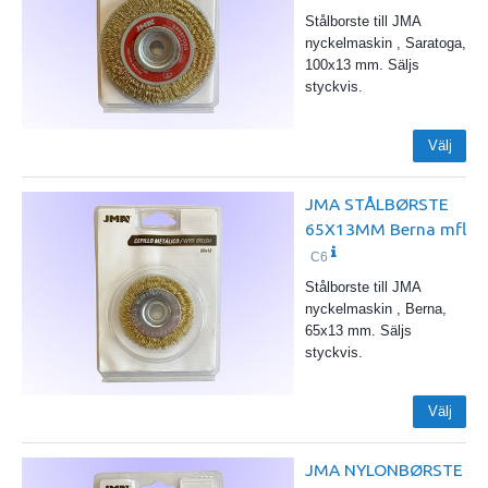
Stålborste till JMA
nyckelmaskin , Saratoga,
100x13 mm. Säljs
styckvis.
Välj
JMA STÅLBØRSTE
65X13MM Berna mfl
C6
Stålborste till JMA
nyckelmaskin , Berna,
65x13 mm. Säljs
styckvis.
Välj
JMA NYLONBØRSTE