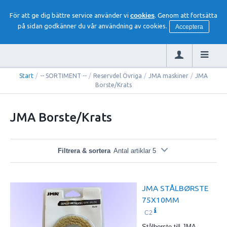
För att ge dig bättre service använder vi
cookies
. Genom att fortsätta
på sidan godkänner du vår användning av cookies.
Acceptera
Start
/
-- SORTIMENT --
/
Reservdel Övriga
/
JMA maskiner
/
JMA
Borste/Krats
JMA Borste/Krats
Filtrera & sortera
Antal artiklar 5
JMA STÅLBØRSTE
75X10MM
C2
Stålborste till JMA