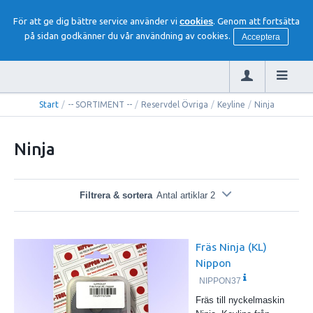
För att ge dig bättre service använder vi
cookies
. Genom att fortsätta
på sidan godkänner du vår användning av cookies.
Acceptera
Start
/
-- SORTIMENT --
/
Reservdel Övriga
/
Keyline
/
Ninja
Ninja
Filtrera & sortera
Antal artiklar 2
Fräs Ninja (KL)
Nippon
NIPPON37
Fräs till nyckelmaskin