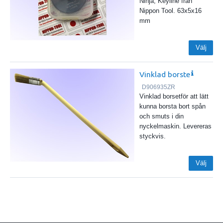
Ninja, Keyline från
Nippon Tool. 63x5x16
mm
Välj
Vinklad borste
D906935ZR
Vinklad borsetför att lätt
kunna borsta bort spån
och smuts i din
nyckelmaskin. Levereras
styckvis.
Välj