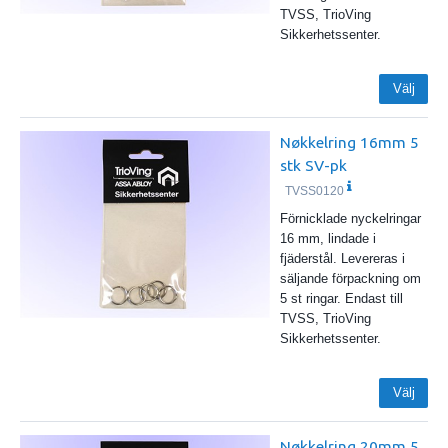
TVSS, TrioVing
Sikkerhetssenter.
Välj
Nøkkelring 16mm 5
stk SV-pk
TVSS0120
Förnicklade nyckelringar
16 mm, lindade i
fjäderstål. Levereras i
säljande förpackning om
5 st ringar. Endast till
TVSS, TrioVing
Sikkerhetssenter.
Välj
Nøkkelring 20mm 5