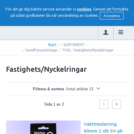
För att ge dig bättre service använder vi
cookies
. Genom att fortsätta
på sidan godkänner du vår användning av cookies.
Acceptera
Start
/
-- SORTIMENT -
-
/
Kundförpackningar
/
TVSS
/
Fastighets/Nyckelringar
Fastighets/Nyckelringar
Filtrera & sortera
Antal artiklar 13
Sida
1
av
2
Vaktmesterring
60mm 2 stk SV-pk