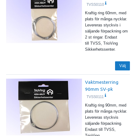
TVSS0110
Kraftig ring 60mm, med
plats för många nycklar.
Levereras styckvis i
säljande förpackning om
2 st ringar. Endast
till TVSS, TrioVing
Sikkerhetssenter.
Välj
Vaktmesterring
90mm SV-pk
TVSS0111
Kraftig ring 90mm, med
plats för många nycklar.
Levereras styckvis
säljande förpackning.
Endast till TVSS,
TrioVing