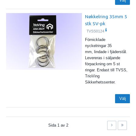
Välj
Nøkkelring 35mm 5
stk SV-pk
TVSS0124
Förnicklade
nyckelringar 35
mm, lindade i fjäderstål.
Levereras i säljande
förpackning om 5 st
ringar. Endast till TVSS,
TrioVing
Sikkerhetssenter.
Välj
Sida
1
av
2