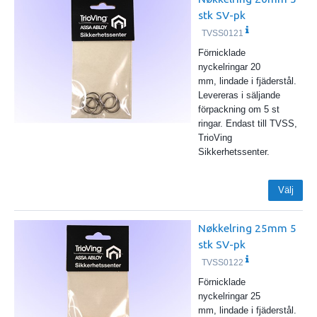
stk SV-pk
TVSS0121
Förnicklade
nyckelringar 20
mm, lindade i fjäderstål.
Levereras i säljande
förpackning om 5 st
ringar. Endast till TVSS,
TrioVing
Sikkerhetssenter.
Välj
Nøkkelring 25mm 5
stk SV-pk
TVSS0122
Förnicklade
nyckelringar 25
mm, lindade i fjäderstål.