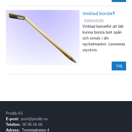
Vinklad borste
D906935ZR
Vinklad borsetför att lätt
kunna borsta bort spån
och smuts i din
nyckelmaskin. Levereras
styckvis.
Välj
Prodib AS
E-post:
post@prodib.no
Telefon:
90 95 66 66
Adress:
Tronstadveien 4