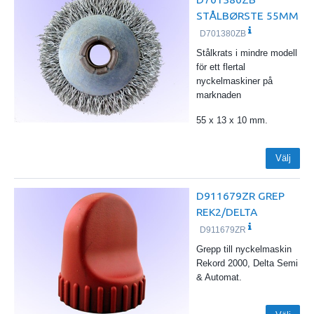
STÅLBØRSTE 55MM
D701380ZB
Stålkrats i mindre modell
för ett flertal
nyckelmaskiner på
marknaden
55 x 13 x 10 mm.
Välj
D911679ZR GREP
REK2/DELTA
D911679ZR
Grepp till nyckelmaskin
Rekord 2000, Delta Semi
& Automat.