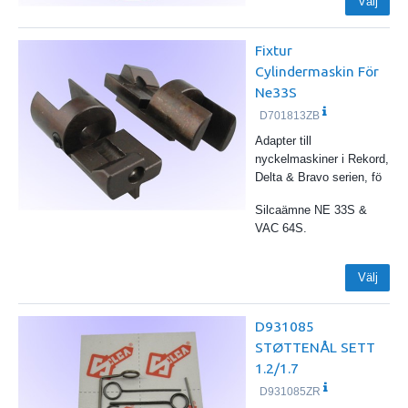
Välj
Fixtur
Cylindermaskin För
Ne33S
D701813ZB
Adapter till
nyckelmaskiner i Rekord,
Delta & Bravo serien, fö
Silcaämne NE 33S &
VAC 64S.
Välj
D931085
STØTTENÅL SETT
1.2/1.7
D931085ZR