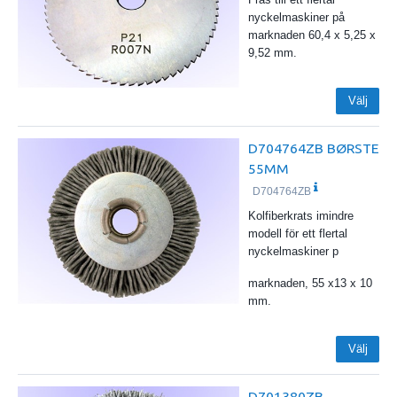
nyckelmaskiner på
marknaden 60,4 x 5,25 x
9,52 mm.
Välj
D704764ZB BØRSTE
55MM
D704764ZB
Kolfiberkrats imindre
modell för ett flertal
nyckelmaskiner p
marknaden, 55 x13 x 10
mm.
Välj
D701380ZB