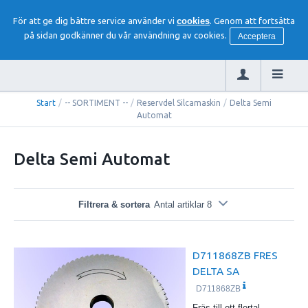
För att ge dig bättre service använder vi
cookies
. Genom att fortsätta
på sidan godkänner du vår användning av cookies.
Acceptera
Start
/
-- SORTIMENT --
/
Reservdel Silcamaskin
/
Delta Semi
Automat
Delta Semi Automat
Filtrera & sortera
Antal artiklar 8
D711868ZB FRES
DELTA SA
D711868ZB
Fräs till ett flertal