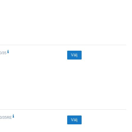
0/35
Välj
0/35RE
Välj