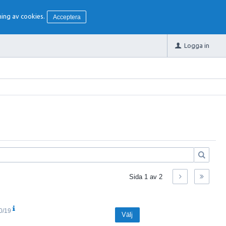
ing av cookies.
Acceptera
Logga in
Sida
1
av
2
0/19
Välj