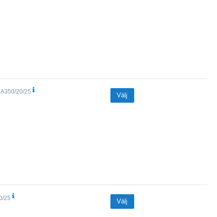
A350/20/25
Välj
0/25
Välj