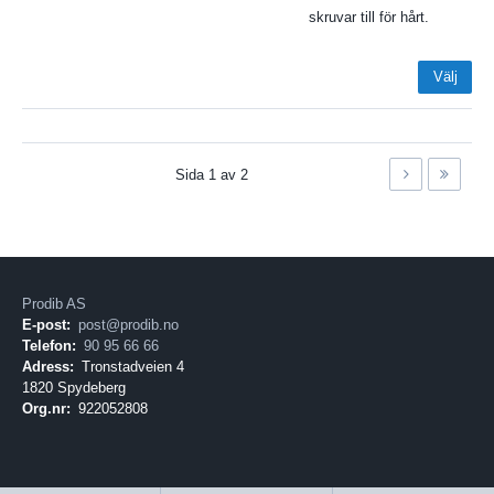
skruvar till för hårt.
Välj
Sida
1
av
2
Prodib AS
E-post:
post@prodib.no
Telefon:
90 95 66 66
Adress:
Tronstadveien 4
1820 Spydeberg
Org.nr:
922052808