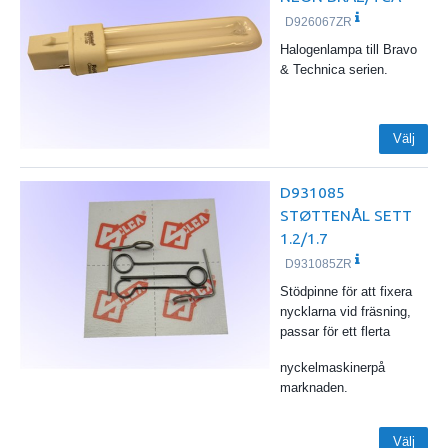
D926067ZR
Halogenlampa till Bravo
& Technica serien.
Välj
D931085
STØTTENÅL SETT
1.2/1.7
D931085ZR
Stödpinne för att fixera
nycklarna vid fräsning,
passar för ett flerta
nyckelmaskinerpå
marknaden.
Välj