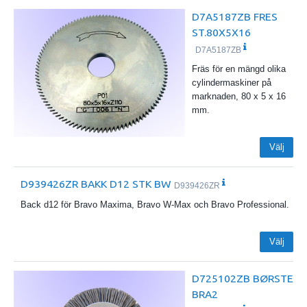
D7A5187ZB FRES
ST.80X5X16
D7A5187ZB
Fräs för en mängd olika
cylindermaskiner på
marknaden, 80 x 5 x 16
mm.
Välj
D939426ZR BAKK D12 STK BW
D939426ZR
Back d12 för Bravo Maxima, Bravo W-Max och Bravo Professional.
Välj
D725102ZB BØRSTE
BRA2