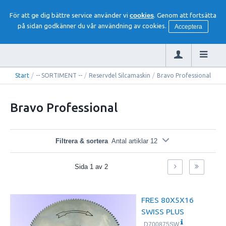
För att ge dig bättre service använder vi
cookies
. Genom att fortsätta
på sidan godkänner du vår användning av cookies.
Acceptera
Start
/
-- SORTIMENT --
/
Reservdel Silcamaskin
/
Bravo Professional
Bravo Professional
Filtrera & sortera
Antal artiklar 12
Sida
1
av
2
FRES 80X5X16
SWISS PLUS
D700875SW