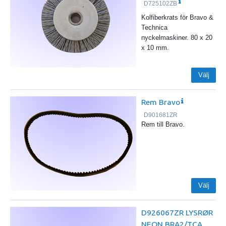
D725102ZB
Kolfiberkrats för Bravo &
Technica
nyckelmaskiner. 80 x 20
x 10 mm.
Välj
Rem Bravo
D901681ZR
Rem till Bravo.
Välj
D926067ZR LYSRØR
NEON BRA2/TCA