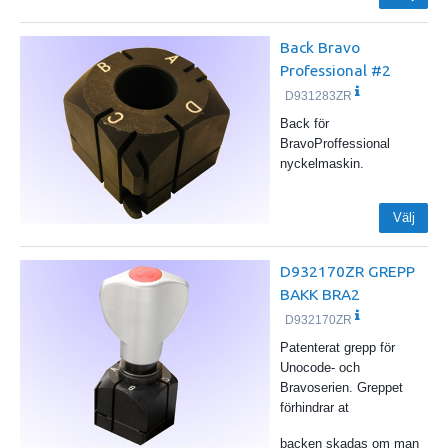
Back Bravo
Professional #2
D931283ZR
Back för
BravoProffessional
nyckelmaskin.
Välj
D932170ZR GREPP
BAKK BRA2
D932170ZR
Patenterat grepp för
Unocode- och
Bravoserien. Greppet
förhindrar at
backen skadas om man