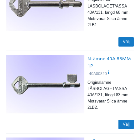
LÅSBOLAGET/ASSA
40A/131, längd 68 mm.
Motsvarar Silca ämne
2LB1.
Välj
N-ämne 40A 83MM
1P
40A00820
Originalämne
LÅSBOLAGET/ASSA
40A/131, längd 83 mm.
Motsvarar Silca ämne
2LB2.
Välj