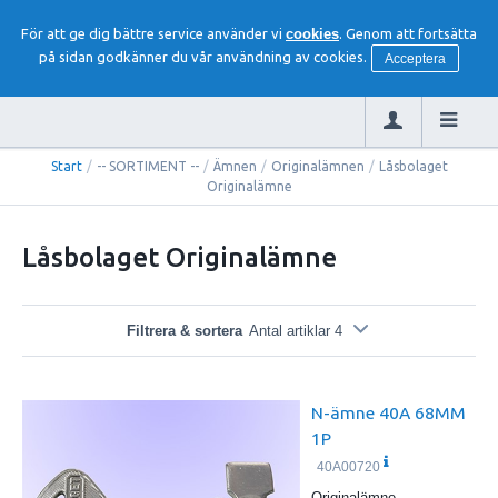
För att ge dig bättre service använder vi
cookies
. Genom att fortsätta
på sidan godkänner du vår användning av cookies.
Acceptera
Start
/
-- SORTIMENT --
/
Ämnen
/
Originalämnen
/
Låsbolaget
Originalämne
Låsbolaget Originalämne
Filtrera & sortera
Antal artiklar 4
N-ämne 40A 68MM
1P
40A00720
Originalämne