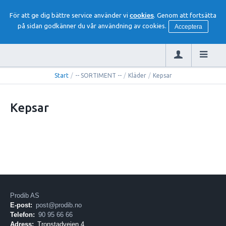
För att ge dig bättre service använder vi
cookies
. Genom att fortsätta
på sidan godkänner du vår användning av cookies.
Acceptera
Start
/
-- SORTIMENT --
/
Kläder
/
Kepsar
Kepsar
Prodib AS
E-post:
post@prodib.no
Telefon:
90 95 66 66
Adress:
Tronstadveien 4