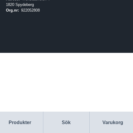
1820 Spydeberg
Org.nr:
922052808
Produkter
Sök
Varukorg