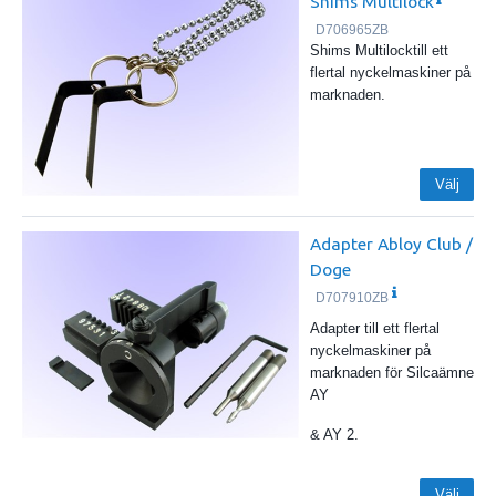
Shims Multilock
D706965ZB
Shims Multilocktill ett
flertal nyckelmaskiner på
marknaden.
Välj
Adapter Abloy Club /
Doge
D707910ZB
Adapter till ett flertal
nyckelmaskiner på
marknaden för Silcaämne
AY
& AY 2.
Välj