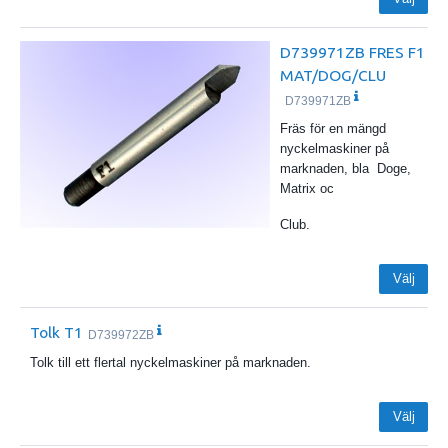
D739971ZB FRES F1
MAT/DOG/CLU
D739971ZB
Fräs för en mängd
nyckelmaskiner på
marknaden, bla Doge,
Matrix oc
Club.
Välj
Tolk T1
D739972ZB
Tolk till ett flertal nyckelmaskiner på marknaden.
Välj