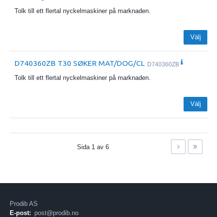
Tolk till ett flertal nyckelmaskiner på marknaden.
Välj
D740360ZB T30 SØKER MAT/DOG/CL
D740360ZB
Tolk till ett flertal nyckelmaskiner på marknaden.
Välj
Sida
1
av
6
Prodib AS
E-post:
post@prodib.no