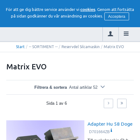
För att ge dig bättre service använder vi
cookies
. Genom att fortsätta
på sidan godkänner du vår användning av cookies.
Acceptera
Start
/
-- SORTIMENT --
/
Reservdel Silcamaskin
/
Matrix EVO
Matrix EVO
Filtrera & sortera
Antal artiklar 52
Sida
1
av
6
Adapter Hu 58 Doge
D701664ZB