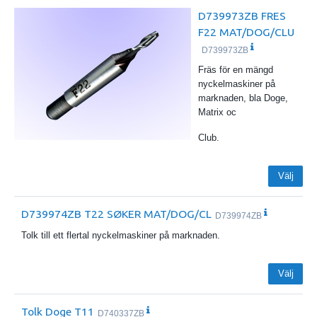
D739973ZB FRES
F22 MAT/DOG/CLU
D739973ZB
Fräs för en mängd
nyckelmaskiner på
marknaden, bla Doge,
Matrix oc
Club.
Välj
D739974ZB T22 SØKER MAT/DOG/CL
D739974ZB
Tolk till ett flertal nyckelmaskiner på marknaden.
Välj
Tolk Doge T11
D740337ZB