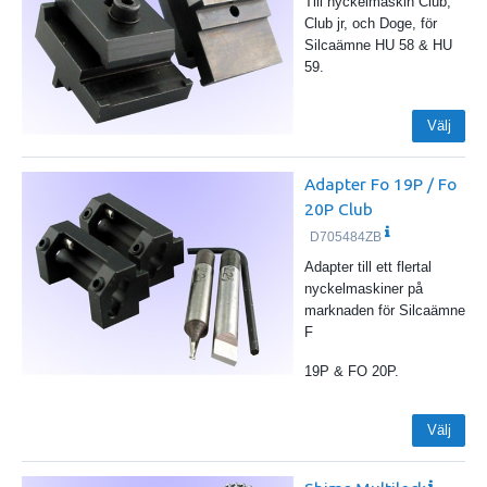
Till nyckelmaskin Club,
Club jr, och Doge, för
Silcaämne HU 58 & HU
59.
Välj
Adapter Fo 19P / Fo
20P Club
D705484ZB
Adapter till ett flertal
nyckelmaskiner på
marknaden för Silcaämne
F
19P & FO 20P.
Välj