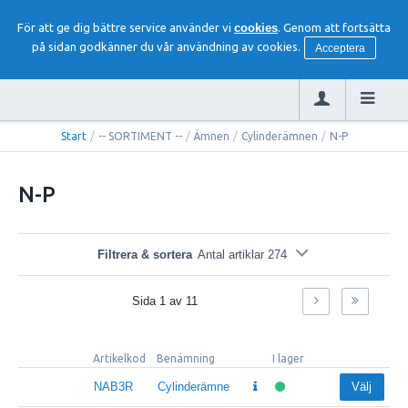
För att ge dig bättre service använder vi
cookies
. Genom att fortsätta
på sidan godkänner du vår användning av cookies.
Acceptera
Start
/
-- SORTIMENT --
/
Ämnen
/
Cylinderämnen
/
N-P
N-P
Filtrera & sortera
Antal artiklar 274
Sida
1
av
11
Artikelkod
Benämning
I lager
NAB3R
Cylinderämne
Välj