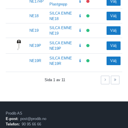
NE17RP
Välj
Plastgrepp
SILCA EMNE
NE18
Välj
NE18
SILCA EMNE
NE19
Välj
NE19
SILCA EMNE
NE19P
Välj
NE19P
SILCA EMNE
NE19R
Välj
NE19R
Sida
1
av
11
Prodib AS
E-post:
post@prodib.no
Telefon:
90 95 66 66