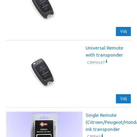
Välj
Universal Remote
with transponder
CIRFH16T
Välj
Single Remote
(Citroen/Peugeot/Hond
ink transponder
CIRFH3