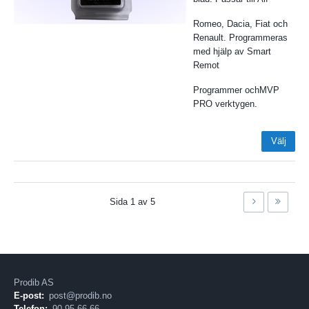
Romeo, Dacia, Fiat och
Renault. Programmeras
med hjälp av Smart
Remot
Programmer ochMVP
PRO verktygen.
Välj
Sida
1
av
5
Prodib AS
E-post:
post@prodib.no
Telefon:
90 95 66 66