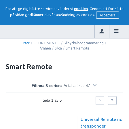
För att ge dig bättre service använder vi
cookies
. Genom att fortsätta
på sidan godkänner du vår användning av cookies.
Acceptera
Start
/
-- SORTIMENT --
/
Bilnyckelprogrammering
/
Ämnen
/
Silca
/
Smart Remote
Smart Remote
Filtrera & sortera
Antal artiklar 47
Sida
1
av
5
Universal Remote no
transponder