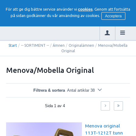
För att ge dig bättre service använder vi
cookies
. Genom att fortsätta
på sidan godkänner du vår användning av cookies.
Acceptera
Start
/
-- SORTIMENT --
/
Ämnen
/
Originalämnen
/
Menova/Mobella
Original
Menova/Mobella Original
Filtrera & sortera
Antal artiklar 38
Sida
1
av
4
Menova original
113T-1212T tunn