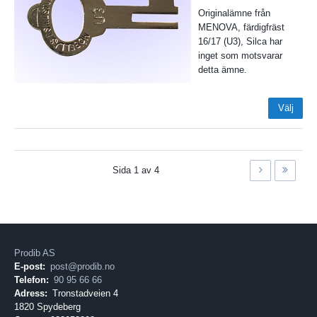
Originalämne från
MENOVA, färdigfräst
16/17 (U3), Silca har
inget som motsvarar
detta ämne.
Välj
Sida
1
av
4
Prodib AS
E-post:
post@prodib.no
Telefon:
90 95 66 66
Adress:
Tronstadveien 4
1820 Spydeberg