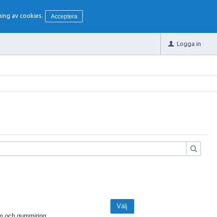
ing av cookies.
Acceptera
Logga in
Välj
ium och gummiring