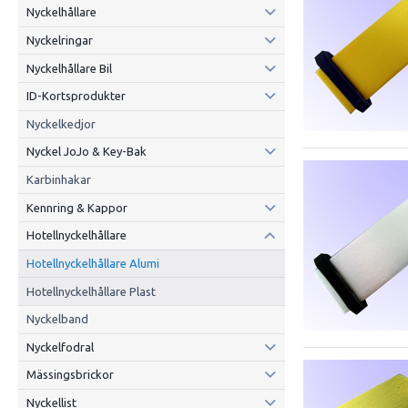
Nyckelhållare
Nyckelringar
Nyckelhållare Bil
ID-Kortsprodukter
Nyckelkedjor
Nyckel JoJo & Key-Bak
Karbinhakar
Kennring & Kappor
Hotellnyckelhållare
Hotellnyckelhållare Alumi
Hotellnyckelhållare Plast
Nyckelband
Nyckelfodral
Mässingsbrickor
Nyckellist