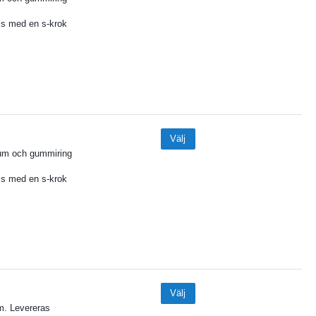
vis med en s-krok
Välj
nium och gummiring
vis med en s-krok
Välj
um. Levereras