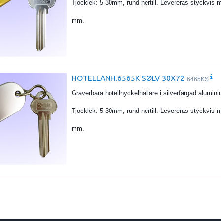
Tjocklek: 5-30mm, rund nertill. Levereras styckvis 
mm.
HOTELLANH.6565K SØLV 30X72
6465KS
Graverbara hotellnyckelhållare i silverfärgad alumi
Tjocklek: 5-30mm, rund nertill. Levereras styckvis 
mm.