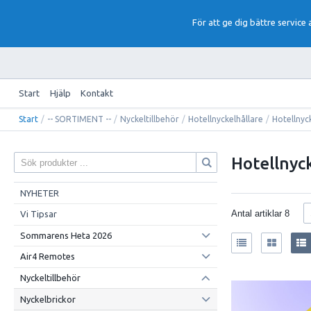
För att ge dig bättre service
Start
Hjälp
Kontakt
Start
/
-- SORTIMENT --
/
Nyckeltillbehör
/
Hotellnyckelhållare
/
Hotellnyc
Hotellnyc
NYHETER
Antal artiklar
8
Vi Tipsar
Sommarens Heta 2026
Air4 Remotes
Nyckeltillbehör
Nyckelbrickor