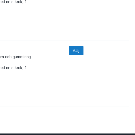
med en s-krok, 1
Välj
nium och gummiring
med en s-krok, 1