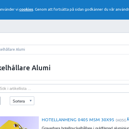
 använder vi
cookies
. Genom att fortsätta på sidan godkänner du vår användn
kelhållare Alumi
kelhållare Alumi
Sortera
HOTELLANHENG 0405 MSM 30X95
0405G
Graverbara hotellnyckelhållare i guldfärgad alumin