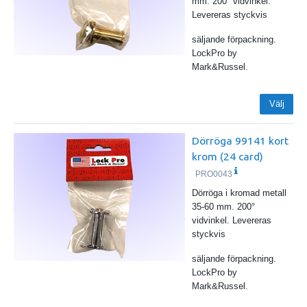
mm. 200° vidvinkel.
Levereras styckvis
säljande förpackning.
LockPro by
Mark&Russel.
Välj
Dörröga 99141 kort
krom (24 card)
PRO0043
Dörröga i kromad metall
35-60 mm. 200°
vidvinkel. Levereras
styckvis
säljande förpackning.
LockPro by
Mark&Russel.