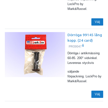
LockPro by
Mark&Russel.
Välj
Dörröga 99145 lång
kopp. (24 card)
PRO0047
Dörröga i antikmässing
60-85. 200° vidvinkel.
Levereras styckvis
säljande
förpackning. LockPro by
Mark&Russel.
Välj