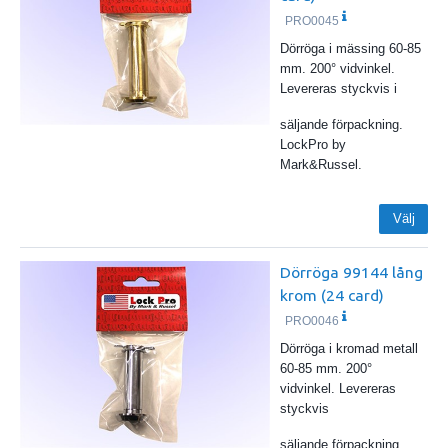
PRO0045
Dörröga i mässing 60-85
mm. 200° vidvinkel.
Levereras styckvis i
säljande förpackning.
LockPro by
Mark&Russel.
Välj
Dörröga 99144 lång
krom (24 card)
PRO0046
Dörröga i kromad metall
60-85 mm. 200°
vidvinkel. Levereras
styckvis
säljande förpackning.