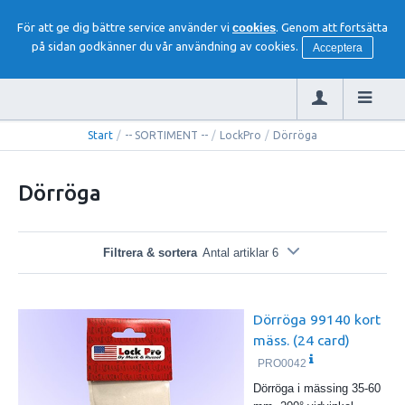
För att ge dig bättre service använder vi
cookies
. Genom att fortsätta
på sidan godkänner du vår användning av cookies.
Acceptera
Start
/
-- SORTIMENT --
/
LockPro
/
Dörröga
Dörröga
Filtrera & sortera
Antal artiklar 6
Dörröga 99140 kort
mäss. (24 card)
PRO0042
Dörröga i mässing 35-60