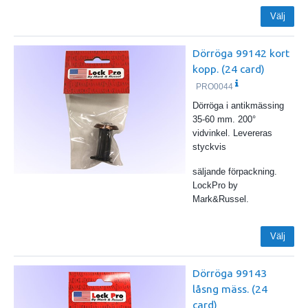
Välj
Dörröga 99142 kort
kopp. (24 card)
PRO0044
Dörröga i antikmässing
35-60 mm. 200°
vidvinkel. Levereras
styckvis
säljande förpackning.
LockPro by
Mark&Russel.
Välj
Dörröga 99143
låsng mäss. (24
card)