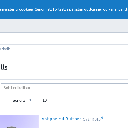
 använder vi
cookies
. Genom att fortsätta på sidan godkänner du vår användn
 shells
lls
Sortera
10
Antipanic 4 Buttons
CY24RS10