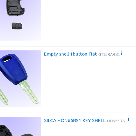
Empty shell 1button Fiat
GT15RARS1
SILCA HON66RS1 KEY SHELL
HON66RS1