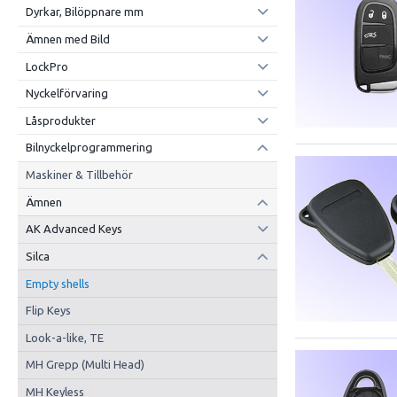
Dyrkar, Bilöppnare mm
Ämnen med Bild
LockPro
Nyckelförvaring
Låsprodukter
Bilnyckelprogrammering
Maskiner & Tillbehör
Ämnen
AK Advanced Keys
Silca
Empty shells
Flip Keys
Look-a-like, TE
MH Grepp (Multi Head)
MH Keyless