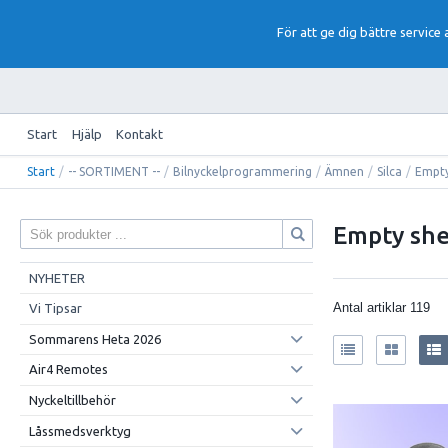
För att ge dig bättre service
Start
Hjälp
Kontakt
Start
/
-- SORTIMENT --
/
Bilnyckelprogrammering
/
Ämnen
/
Silca
/
Empty
Empty she
NYHETER
Antal artiklar
119
Vi Tipsar
Sommarens Heta 2026
Air4 Remotes
Nyckeltillbehör
Låssmedsverktyg