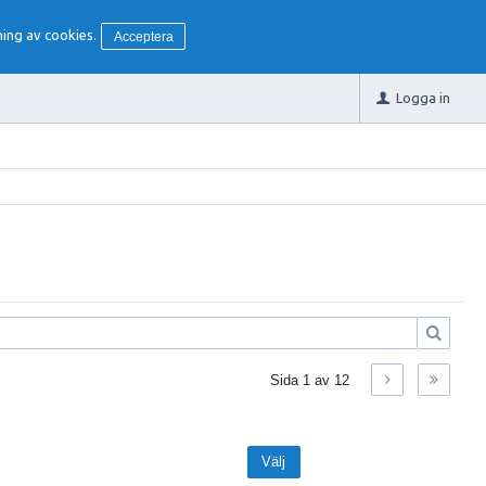
ing av cookies.
Acceptera
Logga in
Sida
1
av
12
Välj