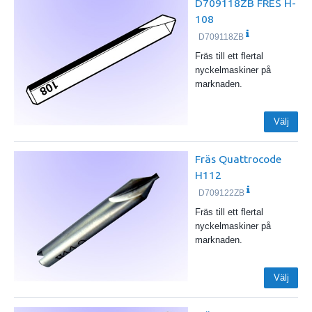
D709118ZB FRES H-
108
D709118ZB
Fräs till ett flertal
nyckelmaskiner på
marknaden.
Välj
Fräs Quattrocode
H112
D709122ZB
Fräs till ett flertal
nyckelmaskiner på
marknaden.
Välj