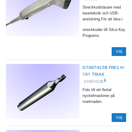
Streckkodsläsare med
laserteknik och USB-
anslutning.För att läsa i
streckkoder till Silca Key
Programs
Välj
D708742ZB FRES H-
101 TRIAX
D708742ZB
Fräs till ett flertal
nyckelmaskiner på
marknaden.
Välj