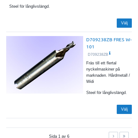
Steel för långlivslängd.
Välj
D709238ZB FRES W-
101
D709238ZB
Fräs till ett flertal
nyckelmaskiner på
marknaden. Hårdmetall /
Widi
Steel för långlivslängd.
Välj
Sida
1
av
6