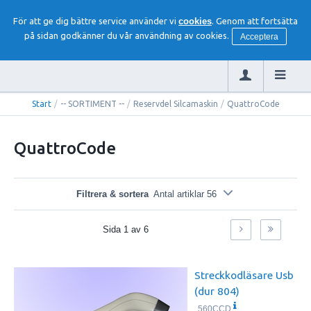
För att ge dig bättre service använder vi
cookies
. Genom att fortsätta
på sidan godkänner du vår användning av cookies.
Acceptera
Start
/
-- SORTIMENT --
/
Reservdel Silcamaskin
/
QuattroCode
QuattroCode
Filtrera & sortera
Antal artiklar 56
Sida
1
av
6
Streckkodläsare Usb
(dur 804)
560CCD