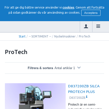
För att ge dig bättre service använder vi
cookies
. Genom att fortsätta
på sidan godkänner du vår användning av cookies.
Acceptera
Start
/
-- SORTIMENT --
/
Nyckelmaskiner
/
ProTech
ProTech
Filtrera & sortera
Antal artiklar 1
D837200ZB SILCA
PROTECH PLUS
D837200ZB
Protech är en semi-