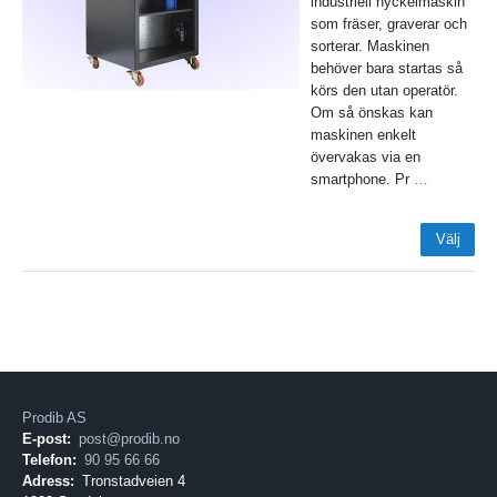
industriell nyckelmaskin
som fräser, graverar och
sorterar. Maskinen
behöver bara startas så
körs den utan operatör.
Om så önskas kan
maskinen enkelt
övervakas via en
smartphone. Pr
…
Välj
Prodib AS
E-post:
post@prodib.no
Telefon:
90 95 66 66
Adress:
Tronstadveien 4