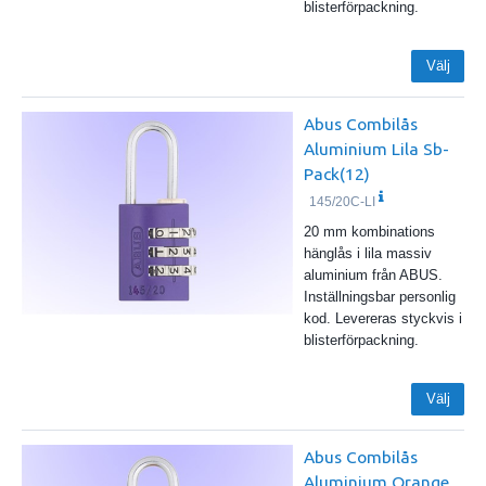
blisterförpackning.
Välj
Abus Combilås
Aluminium Lila Sb-
Pack(12)
145/20C-LI
20 mm kombinations
hänglås i lila massiv
aluminium från ABUS.
Inställningsbar personlig
kod. Levereras styckvis i
blisterförpackning.
Välj
Abus Combilås
Aluminium Orange