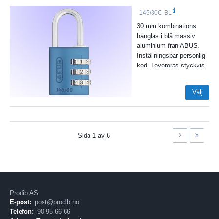
145/30C-BL
30 mm kombinations
hänglås i blå massiv
aluminium från ABUS.
Inställningsbar personlig
kod. Levereras styckvis.
Välj
Sida
1
av
6
Prodib AS
E-post:
post@prodib.no
Telefon:
90 95 66 66