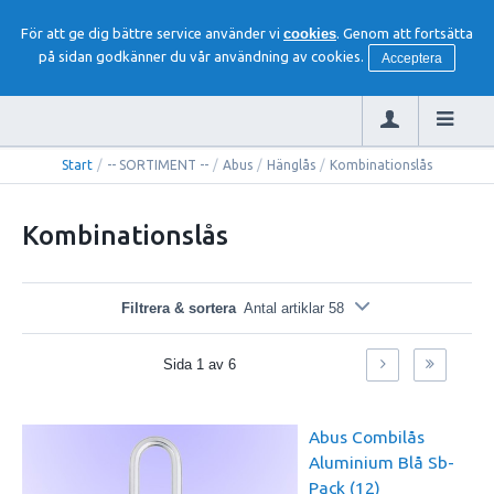
För att ge dig bättre service använder vi
cookies
. Genom att fortsätta
på sidan godkänner du vår användning av cookies.
Acceptera
Start
/
-- SORTIMENT --
/
Abus
/
Hänglås
/
Kombinationslås
Kombinationslås
Filtrera & sortera
Antal artiklar 58
Sida
1
av
6
Abus Combilås
Aluminium Blå Sb-
Pack (12)