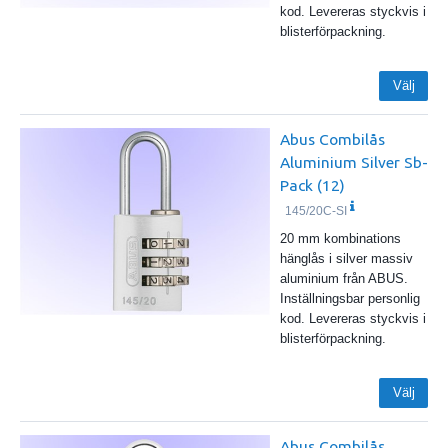
kod. Levereras styckvis i
blisterförpackning.
Välj
Abus Combilås
Aluminium Silver Sb-
Pack (12)
145/20C-SI
20 mm kombinations
hänglås i silver massiv
aluminium från ABUS.
Inställningsbar personlig
kod. Levereras styckvis i
blisterförpackning.
Välj
Abus Combilås