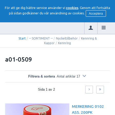
För att ge dig bättre service använder vi
cookies
. Genom att fortsätta
på sidan godkänner du vår användning av cookies.
Acceptera
Start
/
-- SORTIMENT --
/
Nyckeltillbehör
/
Kennring &
Kappor
/
Kennring
a01-0509
Filtrera & sortera
Antal artiklar 17
Sida
1
av
2
MERKERING 0102
ASS. 200PK