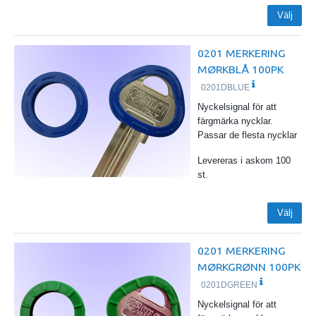
Välj
0201 MERKERING
MØRKBLÅ 100PK
0201DBLUE
Nyckelsignal för att
färgmärka nycklar.
Passar de flesta nycklar
Levereras i askom 100
st.
Välj
0201 MERKERING
MØRKGRØNN 100PK
0201DGREEN
Nyckelsignal för att