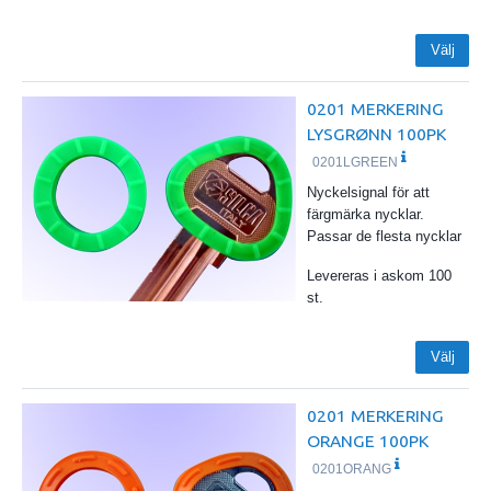
Välj
0201 MERKERING
LYSGRØNN 100PK
0201LGREEN
Nyckelsignal för att
färgmärka nycklar.
Passar de flesta nycklar
Levereras i askom 100
st.
Välj
0201 MERKERING
ORANGE 100PK
0201ORANG