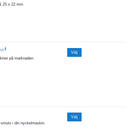
 1.25 x 22 mm.
SW
Välj
skiner på marknaden
Välj
h smuts i din nyckelmaskin.