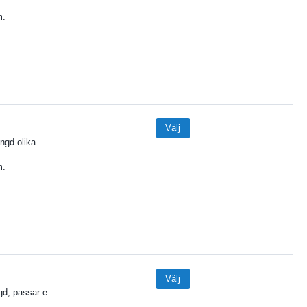
m.
Välj
ngd olika
m.
Välj
ngd, passar e