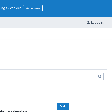
ing av cookies.
Acceptera
Logga in
Välj
ertal nyckelmaskine