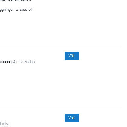
gningen är speciell
Välj
maskiner på marknaden
Välj
 olika