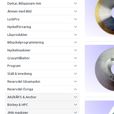
Dyrkar, Bilöppnare mm
Ämnen med Bild
LockPro
Nyckelförvaring
Låsprodukter
Bilnyckelprogrammering
Nyckelmaskiner
Gravyrtillbehör
Program
Ställ & Inredning
Reservdel Silcamaskin
Reservdel Övriga
AKI/KÅFS & Anchor
Börkey & HPC
JMA maskiner