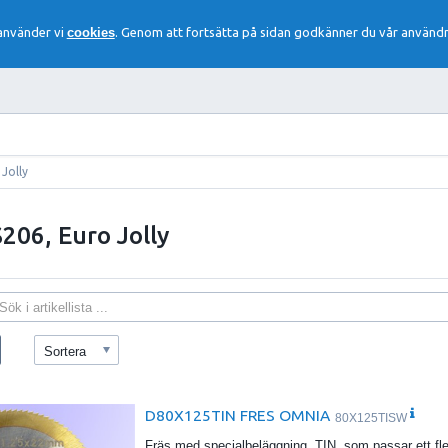
 använder vi
cookies
. Genom att fortsätta på sidan godkänner du vår användn
Jolly
206, Euro Jolly
Sortera
D80X125TIN FRES OMNIA
80X125TISW
Fräs med specialbeläggning, TIN, som passar ett fl