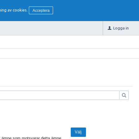
ing av cookies.
Acceptera
Logga in
Välj
get ämne som motsvarar detta ämne.