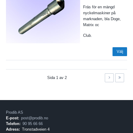
Fräs för en mängd
nyckelmaskiner på
marknaden, bla Doge,
Matrix oc
Club.
Välj
Sida
1
av
2
Prodib AS
E-post:
post@prodib.no
Telefon:
90 95 66 66
Adress:
Tronstadveien 4