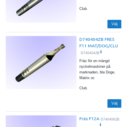
Club.
Välj
D740404ZB FRES
F11 MAT/DOG/CLU
D740404ZB
Fräs för en mängd
nyckelmaskiner på
marknaden, bla Doge,
Matrix oc
Club.
Välj
Fräs F12A
D740406ZB