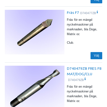
Fräs F7
D740477ZB
Fräs för en mängd
nyckelmaskiner på
marknaden, bla Doge,
Matrix oc
Club.
Välj
D740479ZB FRES F8
MAT/DOG/CLU
D740479ZB
Fräs för en mängd
nyckelmaskiner på
marknaden, bla Doge,
Matrix oc