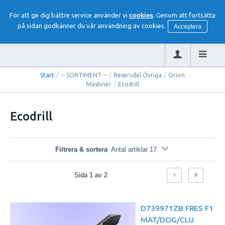
För att ge dig bättre service använder vi
cookies
. Genom att fortsätta
på sidan godkänner du vår användning av cookies.
Acceptera
Start
/
-- SORTIMENT --
/
Reservdel Övriga
/
Orion
Maskiner
/
Ecodrill
Ecodrill
Filtrera & sortera
Antal artiklar 17
Sida
1
av
2
D739971ZB FRES F1
MAT/DOG/CLU