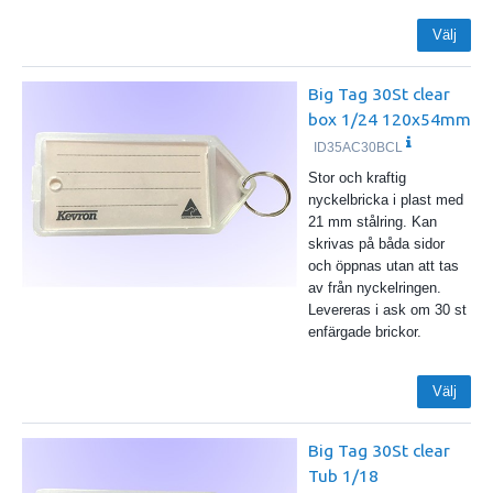
Välj
Big Tag 30St clear
box 1/24 120x54mm
ID35AC30BCL
Stor och kraftig
nyckelbricka i plast med
21 mm stålring. Kan
skrivas på båda sidor
och öppnas utan att tas
av från nyckelringen.
Levereras i ask om 30 st
enfärgade brickor.
Välj
Big Tag 30St clear
Tub 1/18