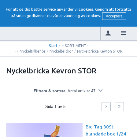
För att ge dig bättre service använder vi
cookies
. Genom att fortsätta
på sidan godkänner du vår användning av cookies.
Acceptera
Start
/
-- SORTIMENT -
-
/
Nyckeltillbehör
/
Nyckelbrickor
/
Nyckelbricka Kevron STOR
Nyckelbricka Kevron STOR
Filtrera & sortera
Antal artiklar 47
Sida
1
av
5
Big Tag 30St
blandade box 1/24