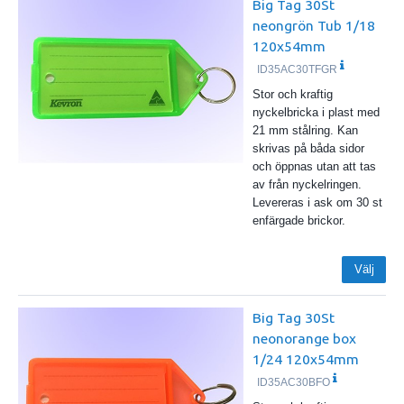
Big Tag 30St
neongrön Tub 1/18
120x54mm
ID35AC30TFGR
Stor och kraftig
nyckelbricka i plast med
21 mm stålring. Kan
skrivas på båda sidor
och öppnas utan att tas
av från nyckelringen.
Levereras i ask om 30 st
enfärgade brickor.
Välj
Big Tag 30St
neonorange box
1/24 120x54mm
ID35AC30BFO