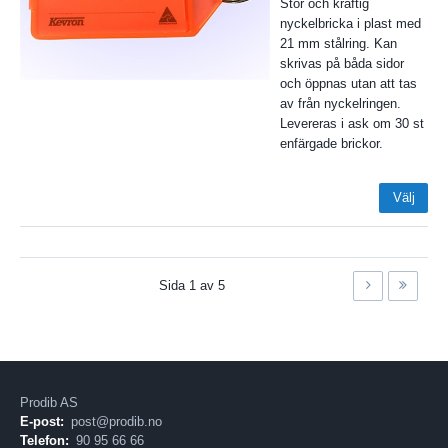
Stor och kraftig
nyckelbricka i plast med
21 mm stålring. Kan
skrivas på båda sidor
och öppnas utan att tas
av från nyckelringen.
Levereras i ask om 30 st
enfärgade brickor.
Välj
Sida
1
av
5
Prodib AS
E-post:
post@prodib.no
Telefon:
90 95 66 66