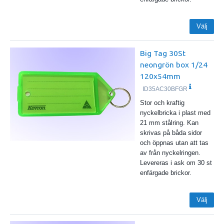
Välj
Big Tag 30St
neongrön box 1/24
120x54mm
ID35AC30BFGR
Stor och kraftig
nyckelbricka i plast med
21 mm stålring. Kan
skrivas på båda sidor
och öppnas utan att tas
av från nyckelringen.
Levereras i ask om 30 st
enfärgade brickor.
Välj