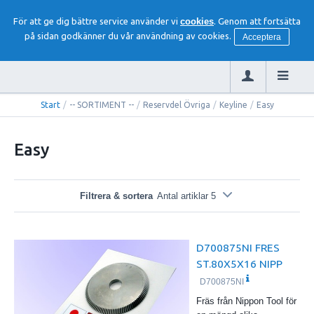
För att ge dig bättre service använder vi
cookies
. Genom att fortsätta
på sidan godkänner du vår användning av cookies.
Acceptera
Start
/
-- SORTIMENT --
/
Reservdel Övriga
/
Keyline
/
Easy
Easy
Filtrera & sortera
Antal artiklar 5
D700875NI FRES
ST.80X5X16 NIPP
D700875NI
Fräs från Nippon Tool för