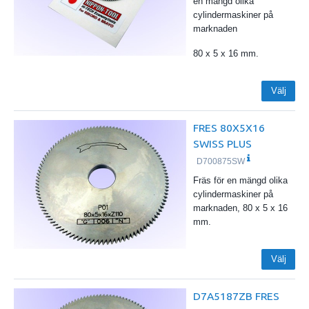
en mängd olika
cylindermaskiner på
marknaden
80 x 5 x 16 mm.
Välj
FRES 80X5X16
SWISS PLUS
D700875SW
Fräs för en mängd olika
cylindermaskiner på
marknaden, 80 x 5 x 16
mm.
Välj
D7A5187ZB FRES