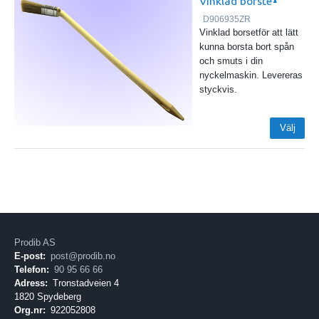
Vinklad borste
D906935ZR
Vinklad borsetför att lätt
kunna borsta bort spån
och smuts i din
nyckelmaskin. Levereras
styckvis.
Välj
Prodib AS
E-post:
post@prodib.no
Telefon:
90 95 66 66
Adress:
Tronstadveien 4
1820 Spydeberg
Org.nr:
922052808