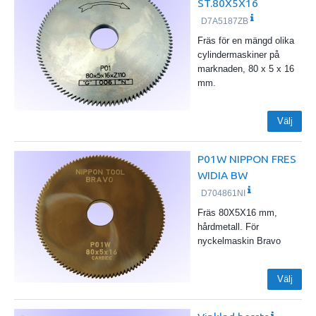
ST.80X5X16
D7A5187ZB
Fräs för en mängd olika
cylindermaskiner på
marknaden, 80 x 5 x 16
mm.
Välj
P01W NIPPON FRES
WIDIA BW
D704861NI
Fräs 80X5X16 mm,
hårdmetall. För
nyckelmaskin Bravo
Välj