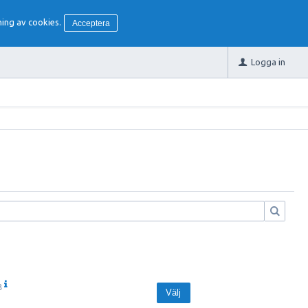
ing av cookies.
Acceptera
Logga in
B
Välj