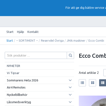
För att ge dig bättre service
Start
Hjälp
Kontakt
Start
/
-- SORTIMENT --
/
Reservdel Övriga
/
JMA maskiner
/
Ecco Combi
Ecco Comb
NYHETER
Antal artiklar
2
Vi Tipsar
Sommarens Heta 2026
Air4 Remotes
Nyckeltillbehör
Låssmedsverktyg