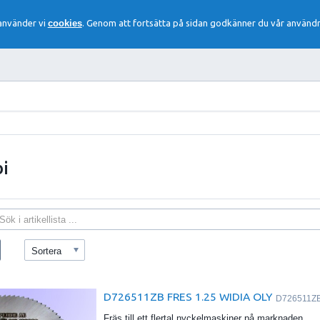
 använder vi
cookies
. Genom att fortsätta på sidan godkänner du vår användn
i
Sortera
D726511ZB FRES 1.25 WIDIA OLY
D726511Z
Fräs till ett flertal nyckelmaskiner på marknaden.