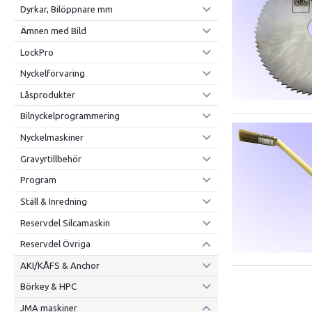
Dyrkar, Bilöppnare mm
Ämnen med Bild
LockPro
Nyckelförvaring
Låsprodukter
Bilnyckelprogrammering
Nyckelmaskiner
Gravyrtillbehör
Program
Ställ & Inredning
Reservdel Silcamaskin
Reservdel Övriga
AKI/KÅFS & Anchor
Börkey & HPC
JMA maskiner