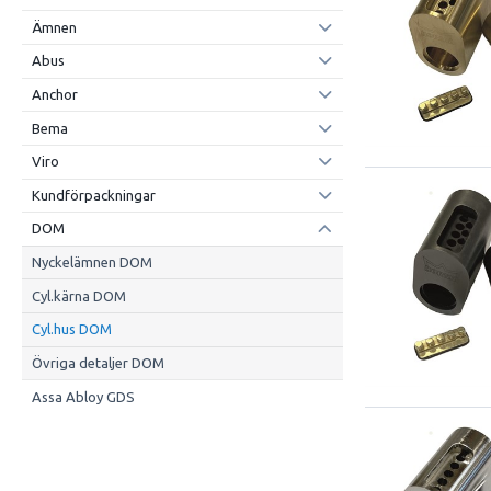
Ämnen
Abus
Anchor
Bema
Viro
Kundförpackningar
DOM
Nyckelämnen DOM
Cyl.kärna DOM
Cyl.hus DOM
Övriga detaljer DOM
Assa Abloy GDS