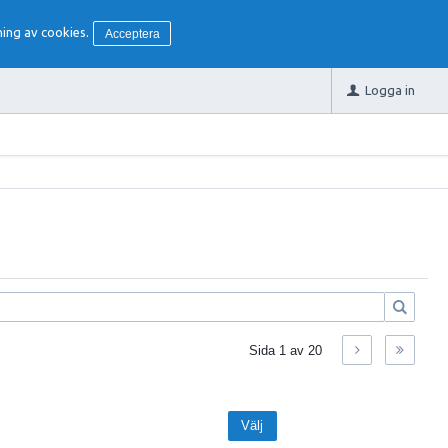
ing av cookies.
Acceptera
Logga in
Sida
1
av
20
Välj