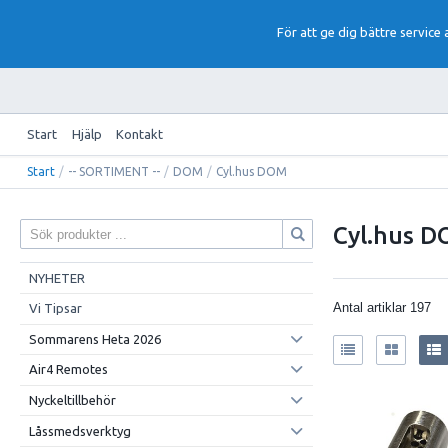
För att ge dig bättre service
Start
Hjälp
Kontakt
Start
/
-- SORTIMENT --
/
DOM
/
Cyl.hus DOM
Cyl.hus 
NYHETER
Antal artiklar
197
Vi Tipsar
Sommarens Heta 2026
Air4 Remotes
Nyckeltillbehör
Låssmedsverktyg