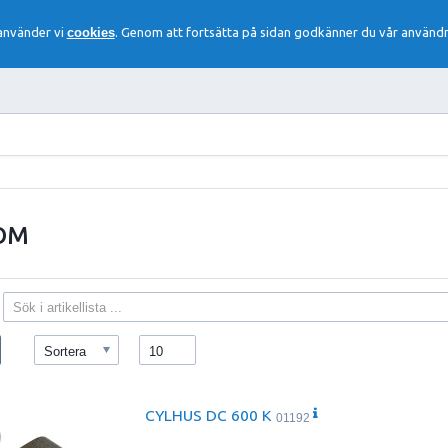
 använder vi
cookies
. Genom att fortsätta på sidan godkänner du vår användn
DOM
Sortera
10
CYLHUS DC 600 K
01192