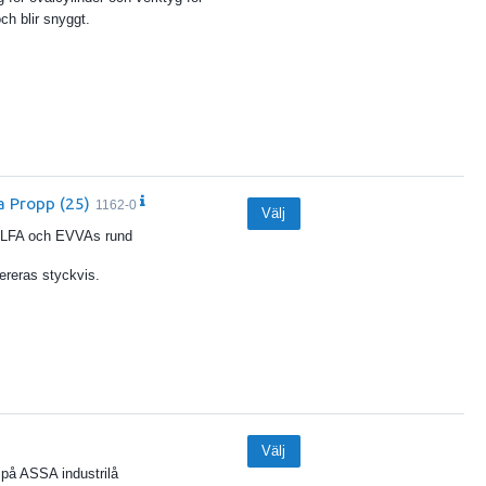
och blir snyggt.
 Propp (25)
1162-0
Välj
 ALFA och EVVAs rund
vereras styckvis.
Välj
 på ASSA industrilå