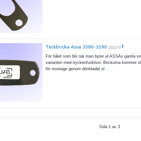
Täckbricka Assa 3580-3590
2022-0
För hålet som blir när man byter ut ASSAs gamla sma
varianten med tryckesfunktion. Brickorna kommer s
för montage genom dörrbladet sl
…
Sida
1
av
3