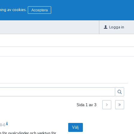
ing av cookies.
Acceptera
Logga in
Sida
1
av
3
0-0
Välj
g för ovalcylinder och verktyg för