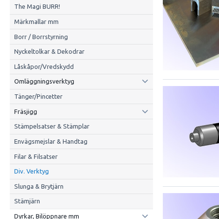
The Magi BURR!
Märkmallar mm
Borr / Borrstyrning
Nyckeltolkar & Dekodrar
Låskåpor/Vredskydd
Omläggningsverktyg
Tänger/Pincetter
Fräsjigg
Stämpelsatser & Stämplar
Envägsmejslar & Handtag
Filar & Filsatser
Div. Verktyg
Slunga & Brytjärn
Stämjärn
Dyrkar, Bilöppnare mm