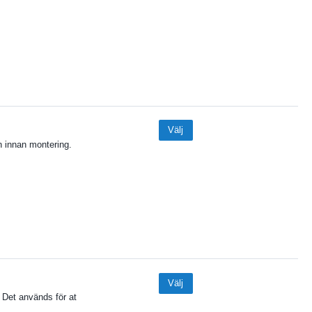
Välj
an innan montering.
Välj
 Det används för at