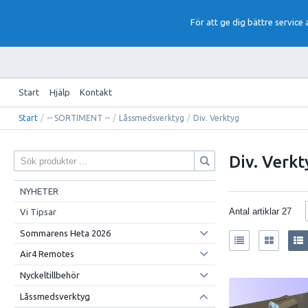
För att ge dig bättre service
Start
Hjälp
Kontakt
Start
/
-- SORTIMENT --
/
Låssmedsverktyg
/
Div. Verktyg
Div. Verkt
NYHETER
Antal artiklar
27
Vi Tipsar
Sommarens Heta 2026
Air4 Remotes
Nyckeltillbehör
Låssmedsverktyg