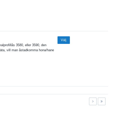
Välj
lprofillås 3580, eller 3590, den
läta, vill man åstadkomma hona/hane