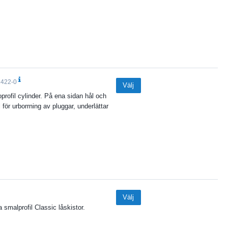
1422-0
Välj
ofil cylinder. På ena sidan hål och
för urborrning av pluggar, underlättar
Välj
smalprofil Classic låskistor.