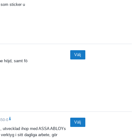
a som sticker u
Välj
ne höjd, samt fö
350-0
Välj
ås, utvecklad ihop med ASSA ABLOYs
rktyg i sitt dagliga arbete, gör