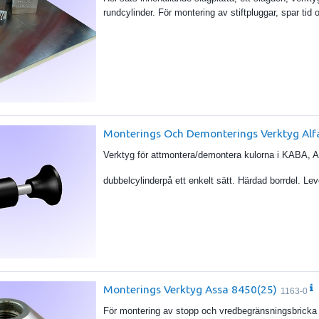
rundcylinder. För montering av stiftpluggar, spar tid 
Monterings Och Demonterings Verktyg Alfa
Verktyg för attmontera/demontera kulorna i KABA,
dubbelcylinderpå ett enkelt sätt. Härdad borrdel. Le
Monterings Verktyg Assa 8450(25)
1163-0
För montering av stopp och vredbegränsningsbricka