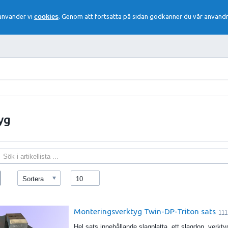
 använder vi
cookies
. Genom att fortsätta på sidan godkänner du vår användn
yg
Sortera
10
Monteringsverktyg Twin-DP-Triton sats
111
Hel sats innehållande slagplatta, ett slagdon, verkty