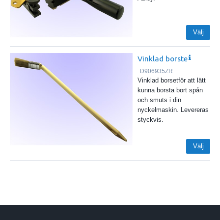
Välj
Vinklad borste
D906935ZR
Vinklad borsetför att lätt
kunna borsta bort spån
och smuts i din
nyckelmaskin. Levereras
styckvis.
Välj