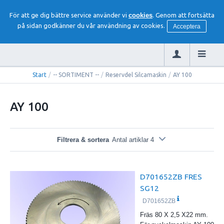
För att ge dig bättre service använder vi
cookies
. Genom att fortsätta
på sidan godkänner du vår användning av cookies.
Acceptera
Start
/
-- SORTIMENT --
/
Reservdel Silcamaskin
/
AY 100
AY 100
Filtrera & sortera
Antal artiklar 4
D701652ZB FRES
SG12
D701652ZB
Fräs 80 X 2,5 X22 mm.