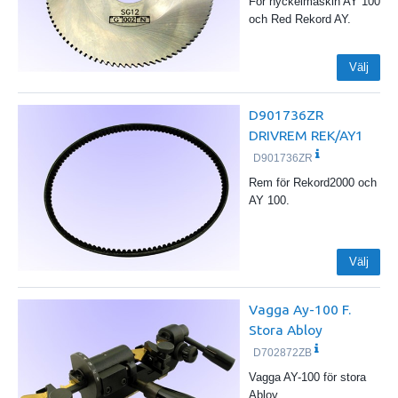
För nyckelmaskin AY 100
och Red Rekord AY.
Välj
D901736ZR
DRIVREM REK/AY1
D901736ZR
Rem för Rekord2000 och
AY 100.
Välj
Vagga Ay-100 F.
Stora Abloy
D702872ZB
Vagga AY-100 för stora
Abloy.