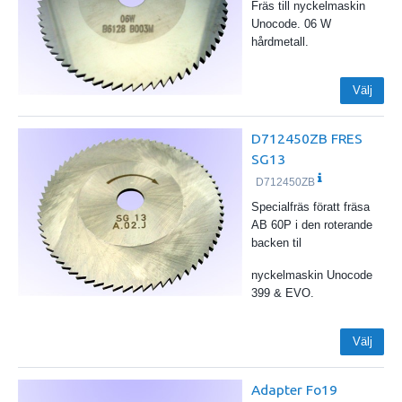
Fräs till nyckelmaskin
Unocode. 06 W
hårdmetall.
Välj
D712450ZB FRES
SG13
D712450ZB
Specialfräs föratt fräsa
AB 60P i den roterande
backen til
nyckelmaskin Unocode
399 & EVO.
Välj
Adapter Fo19