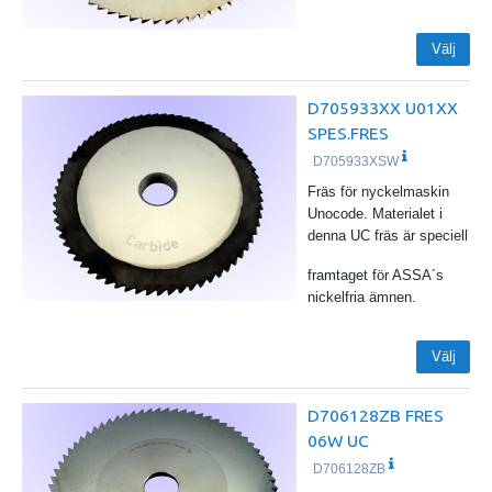
Välj
D705933XX U01XX
SPES.FRES
D705933XSW
Fräs för nyckelmaskin
Unocode. Materialet i
denna UC fräs är speciell
framtaget för ASSA´s
nickelfria ämnen.
Välj
D706128ZB FRES
06W UC
D706128ZB