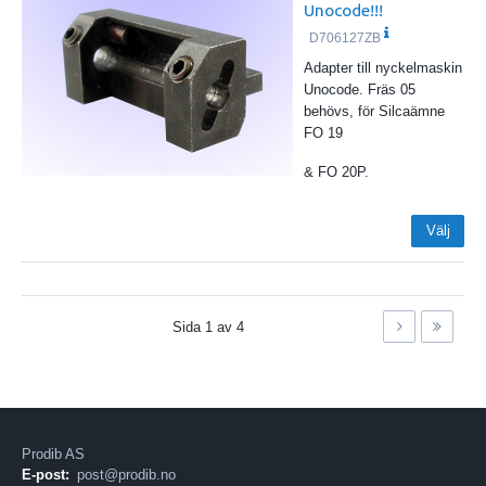
Unocode!!!
D706127ZB
Adapter till nyckelmaskin
Unocode. Fräs 05
behövs, för Silcaämne
FO 19
& FO 20P.
Välj
Sida
1
av
4
Prodib AS
E-post:
post@prodib.no