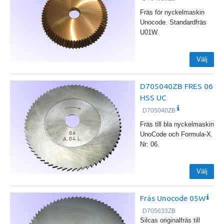
Fräs för nyckelmaskin
Unocode. Standardfräs
U01W.
Välj
D705040ZB FRES 06
HSS UC
D705040ZB
Fräs till bla nyckelmaskin
UnoCode och Formula-X.
Nr: 06.
Välj
Fräs Unocode 05W
D705633ZB
Silcas originalfräs till