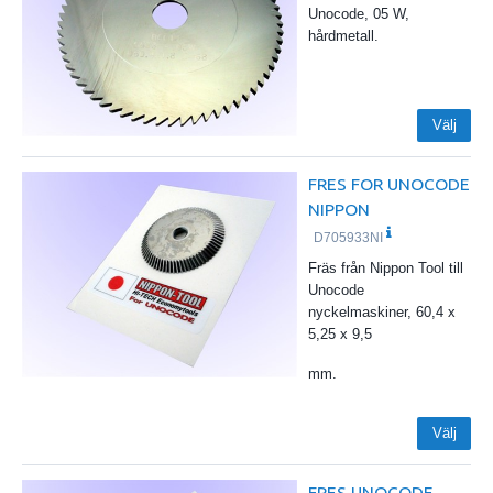
Unocode, 05 W,
hårdmetall.
Välj
FRES FOR UNOCODE
NIPPON
D705933NI
Fräs från Nippon Tool till
Unocode
nyckelmaskiner, 60,4 x
5,25 x 9,5
mm.
Välj
FRES UNOCODE