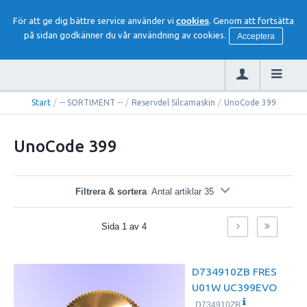
För att ge dig bättre service använder vi
cookies
. Genom att fortsätta
på sidan godkänner du vår användning av cookies.
Acceptera
Start
/
-- SORTIMENT --
/
Reservdel Silcamaskin
/
UnoCode 399
UnoCode 399
Filtrera & sortera
Antal artiklar 35
Sida
1
av
4
D734910ZB FRES
U01W UC399EVO
D734910ZB