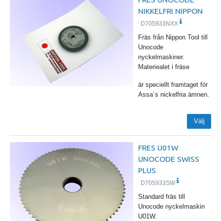
NIKKELFRI NIPPON
D705933NXX
Fräs från Nippon Tool till
Unocode
nyckelmaskiner.
Materiealet i fräse
är speciellt framtaget för
Assa´s nickelfria ämnen.
Välj
FRES U01W
UNOCODE SWISS
PLUS
D705933SW
Standard fräs till
Unocode nyckelmaskin
U01W.