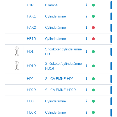
H1R
Bilämne
Vä
HAK1
Cylinderämne
Vä
HAK2
Cylinderämne
Vä
HB1R
Cylinderämne
Vä
Snöskoter/cylinderämne
HD1
Vä
HD1
Snöskoter/cylinderämne
HD1R
Vä
HD1R
HD2
SILCA EMNE HD2
Vä
HD2R
SILCA EMNE HD2R
Vä
HD3
Cylinderämne
Vä
HD8R
Cylinderämne
Vä