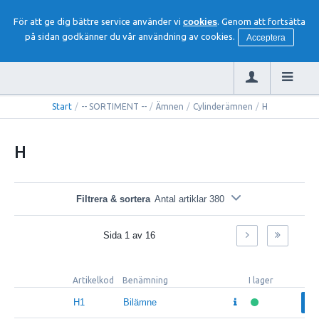
För att ge dig bättre service använder vi
cookies
. Genom att fortsätta
på sidan godkänner du vår användning av cookies.
Acceptera
Start
/
-- SORTIMENT --
/
Ämnen
/
Cylinderämnen
/
H
H
Filtrera & sortera
Antal artiklar 380
Sida
1
av
16
Artikelkod
Benämning
I lager
H1
Bilämne
Vä