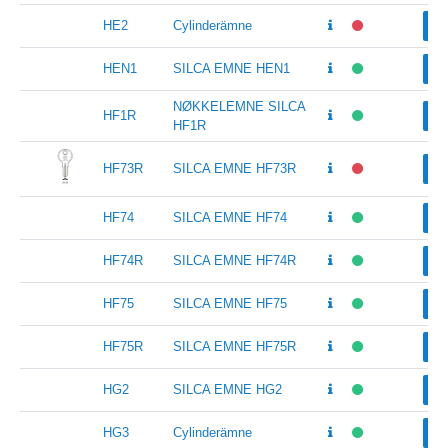
HE2
Cylinderämne
Vä
HEN1
SILCA EMNE HEN1
Vä
NØKKELEMNE SILCA
HF1R
Vä
HF1R
HF73R
SILCA EMNE HF73R
Vä
HF74
SILCA EMNE HF74
Vä
HF74R
SILCA EMNE HF74R
Vä
HF75
SILCA EMNE HF75
Vä
HF75R
SILCA EMNE HF75R
Vä
HG2
SILCA EMNE HG2
Vä
HG3
Cylinderämne
Vä