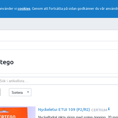
 använder vi
cookies
. Genom att fortsätta på sidan godkänner du vår användn
rtego
Sortera
Nyckeletui ETUI 109 (P2/R2)
CERT0184
Nyckelfodral iäkta skinn med snäpp öppning. 20 mm 