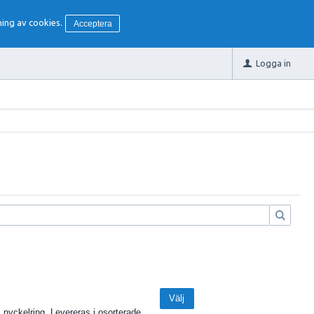
ing av cookies.
Acceptera
Logga in
Välj
nyckelring. Levereras i osorterade