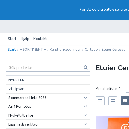
För att ge dig bättre service
Start
Hjälp
Kontakt
Start
/
-- SORTIMENT --
/
Kundförpackningar
/
Certego
/
Etuier Certego
Etuier Ce
NYHETER
Antal artiklar
7
Vi Tipsar
Sommarens Heta 2026
Air4 Remotes
Nyckeltillbehör
Låssmedsverktyg