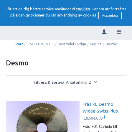
För att ge dig bättre service använder vi
cookies
. Genom att fortsätta
på sidan godkänner du vår användning av cookies.
Acceptera
Start
/
-- SORTIMENT --
/
Reservdel Övriga
/
Keyline
/
Desmo
Desmo
Filtrera & sortera
Antal artiklar 2
Fräs KL Desmo
Widea Swiss Plus
18.504.C00
Fräs F01 Carbide till