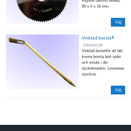
Keyline Desmo Widea,
80 x 5 x 16 mm.
Välj
Vinklad borste
D906935ZR
Vinklad borsetför att lätt
kunna borsta bort spån
och smuts i din
nyckelmaskin. Levereras
styckvis.
Välj